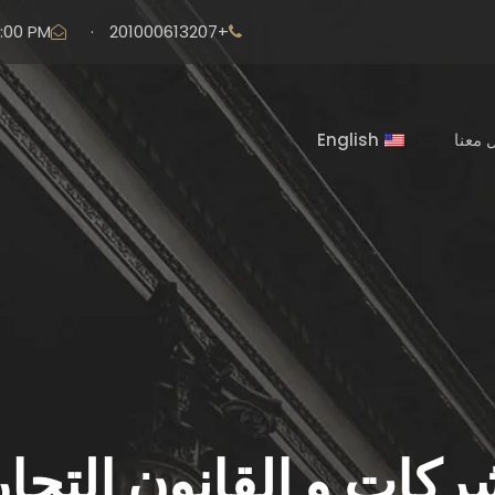
6:00 PM
·
+201000613207
 معنا
English
ركات و القانون التجا