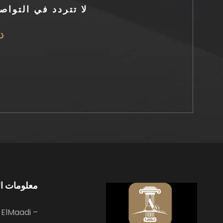
لا تتردد في التوا
دع
معلومات ال
 ElMaadi –