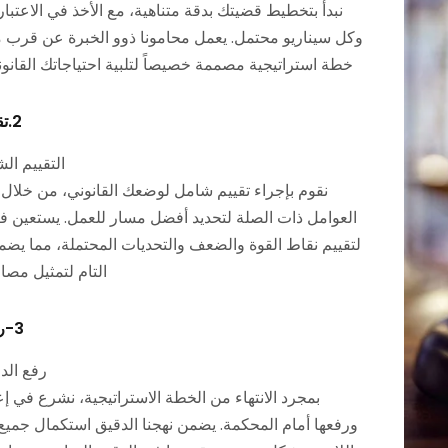
نبدأ بتخطيط قضيتك بدقة متناهية، مع الأخذ في الاعتبا
وكل سيناريو محتمل. يعمل محامونا ذوو الخبرة عن قرب 
خطة استراتيجية مصممة خصيصاً لتلبية احتياجاتك القانون
2.تقييم وضعك:
التقييم ال
نقوم بإجراء تقييم شامل لوضعك القانوني، من خلال 
العوامل ذات الصلة لتحديد أفضل مسار للعمل. يستعين فري
لتقييم نقاط القوة والضعف والتحديات المحتملة، مما يضمن
التام لتمثيل مصا
3-رفع الدعوى:
رفع الد
بمجرد الانتهاء من الخطة الاستراتيجية، نشرع في إ
ورفعها أمام المحكمة. يضمن نهجنا الدقيق استكمال جميع