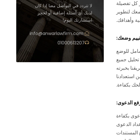
ر كل تفصيلة
لا تتردد في التواصل معنا إذا كان
معك لتطوير
لديك أي أسئلة إضافية أو لحجز
ية وأهدافك.
استشارتك اليوم!
info@anwarlawfirm.com
01000613207
شامل للوضع
تحليل جميع
قنا بخبرته
 استعدادنا
لحك بكفاءة.
عوى بكفاءة
عداد الدعوى
 المستندات