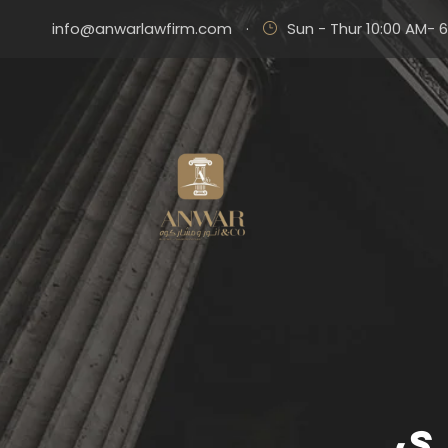
info@anwarlawfirm.com
·
Sun - Thur 10:00 AM- 
رى